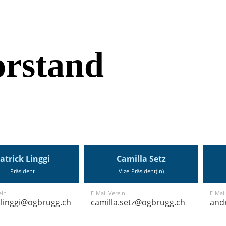
orstand
atrick Linggi
Camilla Setz
Präsident
Vize-Präsident(in)
ein
E-Mail Verein
E-Mail
.linggi@ogbrugg.ch
camilla.setz@ogbrugg.ch
and