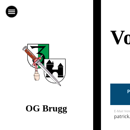
V
P
OG Brugg
E-Mail Ver
patrick