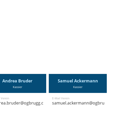
Andrea Bruder
Samuel Ackermann
Kassier
Kassier
 Verein
E-Mail Verein
rea.bruder@ogbrugg.ch
samuel.ackermann@ogbrugg.ch